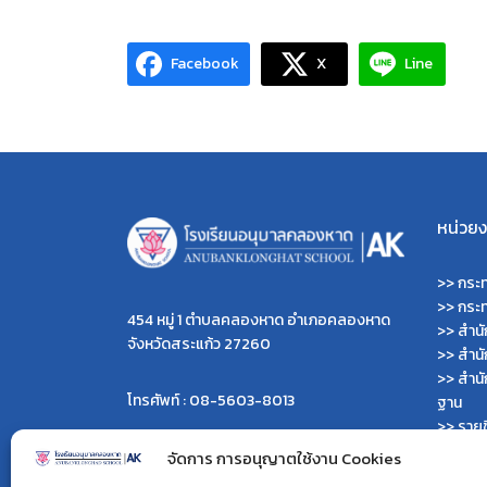
Facebook
X
Line
หน่วยงา
>>
กระท
>>
กระ
454 หมู่ 1 ตำบลคลองหาด อำเภอคลองหาด
>>
สำน
จังหวัดสระแก้ว 27260
>>
สำน
>>
สำนั
โทรศัพท์ : 08-5603-8013
ฐาน
>>
รายช
>>
เว็บ
ผู้ดูแลเว็บไซต์ :
จัดการ การอนุญาตใช้งาน Cookies
>>
เว็บ
>> นายไพรพนาเวส เลิศคำ