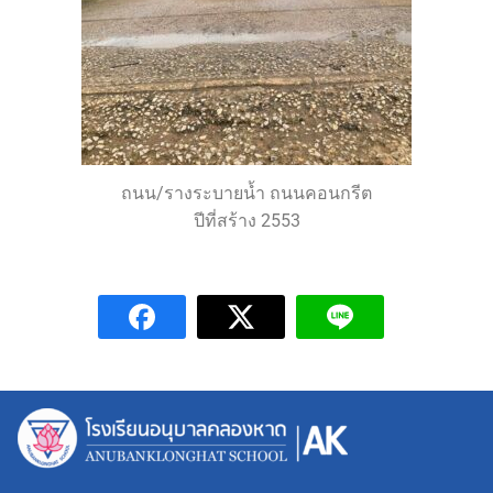
ถนน/รางระบายน้ำ ถนนคอนกรีต
ปีที่สร้าง 2553