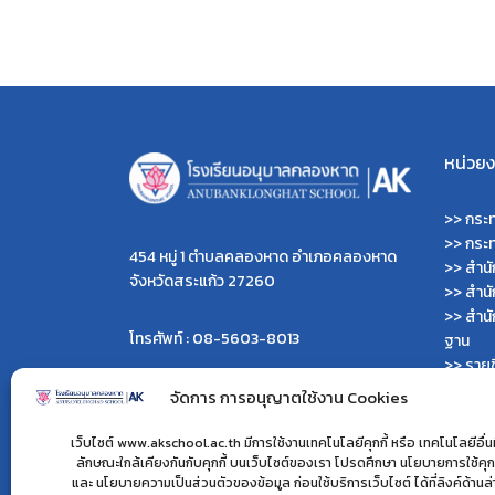
หน่วยงา
>>
กระท
>>
กระ
454 หมู่ 1 ตำบลคลองหาด อำเภอคลองหาด
>>
สำน
จังหวัดสระแก้ว 27260
>>
สำน
>>
สำนั
โทรศัพท์ : 08-5603-8013
ฐาน
>>
รายช
>>
เว็บ
ผู้ดูแลเว็บไซต์ :
จัดการ การอนุญาตใช้งาน Cookies
>>
เว็บ
>> นายไพรพนาเวส เลิศคำ
>>
เว็บ
>> นายมนตรี คำเนตร
เว็บไซต์ www.akschool.ac.th มีการใช้งานเทคโนโลยีคุกกี้ หรือ เทคโนโลยีอื่นที
>>
กรม
ลักษณะใกล้เคียงกันกับคุกกี้ บนเว็บไซต์ของเรา โปรดศึกษา นโยบายการใช้คุกก
>> นางสาวไพจิตตรา เจนดง
และ นโยบายความเป็นส่วนตัวของข้อมูล ก่อนใช้บริการเว็บไซต์ ได้ที่ลิงค์ด้านล
>>
สำนั