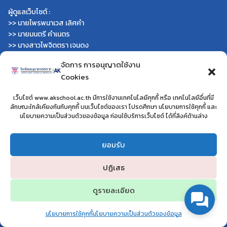
ผู้ดูแลเว็บไซต์ :
>> นายไพรพนาเวส เลิศคำ
>> นายมนตรี คำเนตร
>> นางสาวไพจิตตรา เจนดง
จัดการ การอนุญาตใช้งาน
หน่วยงานที่เกี่ยวข้อง
Cookies
Search
Search
for:
เว็บไซต์ www.akschool.ac.th มีการใช้งานเทคโนโลยีคุกกี้ หรือ เทคโนโลยีอื่นที่มี
>>
กระทรวงศึกษาธิการ
ลักษณะใกล้เคียงกันกับคุกกี้ บนเว็บไซต์ของเรา โปรดศึกษา นโยบายการใช้คุกกี้ และ
>>
กระทรวงการอุดมศึกษา
นโยบายความเป็นส่วนตัวของข้อมูล ก่อนใช้บริการเว็บไซต์ ได้ที่ลิงค์ด้านล่าง
>>
สำนักงานเลขาธิการสภาการศึกษา
>>
สำนักงานคณะกรรมการการอาชีวศึกษา
>>
สำนักงานคณะกรรมการการศึกษาขั้นพื้นฐาน
ยอมรับ
>>
รายชื่อมหาวิทยาลัยในประเทศไทย
>>
เว็บไซต์สำนักต่าง ๆ ใน สพฐ.
ปฏิเสธ
>>
เว็บไซต์ สพม. ในสังกัด สพฐ.
>>
เว็บไซต์ สพป. ในสังกัด สพฐ.
ดูรายละเอียด
>>
กรมบัญชีกลาง
>>
สำนักงาน ส.ก.ส.ค
นโยบายการใช้คุกกี้
นโยบายความเป็นส่วนตัวของข้อมูล