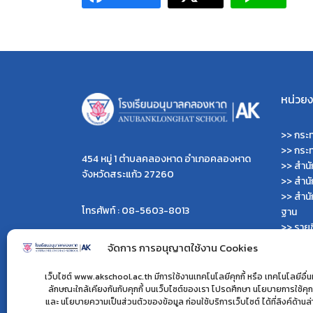
หน่วยงา
>>
กระท
>>
กระ
454 หมู่ 1 ตำบลคลองหาด อำเภอคลองหาด
>>
สำน
จังหวัดสระแก้ว 27260
>>
สำน
>>
สำนั
โทรศัพท์ : 08-5603-8013
ฐาน
>>
รายช
>>
เว็บ
ผู้ดูแลเว็บไซต์ :
จัดการ การอนุญาตใช้งาน Cookies
>>
เว็บ
>> นายไพรพนาเวส เลิศคำ
>>
เว็บ
>> นายมนตรี คำเนตร
เว็บไซต์ www.akschool.ac.th มีการใช้งานเทคโนโลยีคุกกี้ หรือ เทคโนโลยีอื่นที
>>
กรม
ลักษณะใกล้เคียงกันกับคุกกี้ บนเว็บไซต์ของเรา โปรดศึกษา นโยบายการใช้คุกก
>> นางสาวไพจิตตรา เจนดง
และ นโยบายความเป็นส่วนตัวของข้อมูล ก่อนใช้บริการเว็บไซต์ ได้ที่ลิงค์ด้านล
>>
สำนั