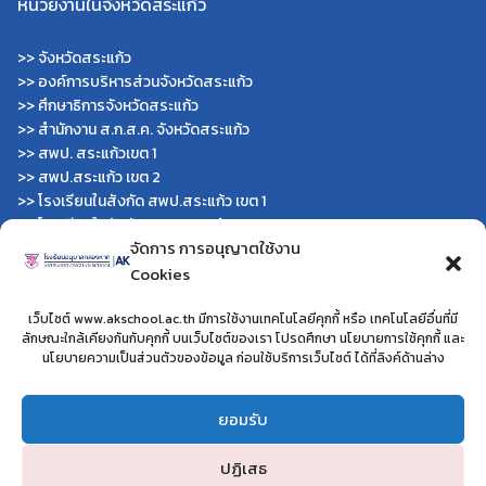
for:
หน่วยงานในจังหวัดสระแก้ว
>>
จังหวัดสระแก้ว
>>
องค์การบริหารส่วนจังหวัดสระแก้ว
>>
ศึกษาธิการจังหวัดสระแก้ว
>>
สำนักงาน ส.ก.ส.ค. จังหวัดสระแก้ว
>>
สพป. สระแก้วเขต 1
>>
สพป.สระแก้ว เขต 2
>>
โรงเรียนในสังกัด สพป.สระแก้ว เขต 1
>>
โรงเรียนในสังกัด สพป.สระแก้ว เขต 2
จัดการ การอนุญาตใช้งาน
>>
วิทยาลัยเทคนิคสระแก้ว
>>
วิทยาลัยเทคนิควังน้ำเย็น
Cookies
>>
กศน.สระแก้ว
เว็บไซต์ www.akschool.ac.th มีการใช้งานเทคโนโลยีคุกกี้ หรือ เทคโนโลยีอื่นที่มี
หน่วยงานอื่นๆ
ลักษณะใกล้เคียงกันกับคุกกี้ บนเว็บไซต์ของเรา โปรดศึกษา นโยบายการใช้คุกกี้ และ
นโยบายความเป็นส่วนตัวของข้อมูล ก่อนใช้บริการเว็บไซต์ ได้ที่ลิงค์ด้านล่าง
>>
โครงการโรงเรียนสุจริต
>>
โรงเรียนประชารัฐ
ยอมรับ
>>
โครงการยุวทูตความดี
>>
โรงเรียนวิถีพุทธ
ปฏิเสธ