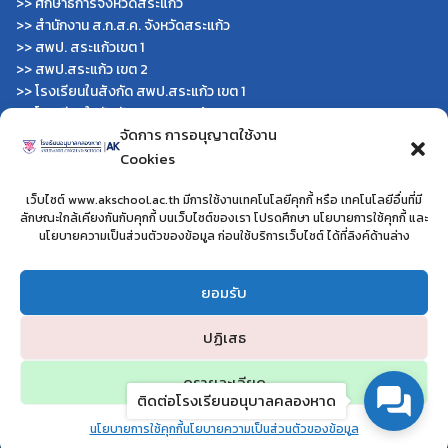
>>
ศึกษาธิการจังหวัดสระแก้ว
>>
สำนักงาน ส.ก.ส.ค. จังหวัดสระแก้ว
>>
สพป. สระแก้วเขต 1
>>
สพป.สระแก้ว เขต 2
>>
โรงเรียนในสังกัด สพป.สระแก้ว เขต 1
>>
โรงเรียนในสังกัด สพป.สระแก้ว เขต 2
จัดการ การอนุญาตใช้งาน
>>
วิทยาลัยเทคนิคสระแก้ว
>>
วิทยาลัยเทคนิควังน้ำเย็น
Cookies
>>
กศน.สระแก้ว
เว็บไซต์ www.akschool.ac.th มีการใช้งานเทคโนโลยีคุกกี้ หรือ เทคโนโลยีอื่นที่มี
หน่วยงานอื่นๆ
ลักษณะใกล้เคียงกันกับคุกกี้ บนเว็บไซต์ของเรา โปรดศึกษา นโยบายการใช้คุกกี้ และ
นโยบายความเป็นส่วนตัวของข้อมูล ก่อนใช้บริการเว็บไซต์ ได้ที่ลิงค์ด้านล่าง
>>
โครงการโรงเรียนสุจริต
>>
โรงเรียนประชารัฐ
ยอมรับ
>>
โครงการยุวทูตความดี
>>
โรงเรียนวิถีพุทธ
ปฏิเสธ
ดูรายละเอียด
ติดต่อโรงเรียนอนุบาลคลองหาด
โรงเรียนอนุบาลคลองหาด อำเภอคลองหาด จังหวัดสระแก้ว
นโยบายการใช้คุกกี้
นโยบายความเป็นส่วนตัวของข้อมูล
©2024 WWW.AKSCHOOL.AC.TH. ALL RIGHTS RESERVED.