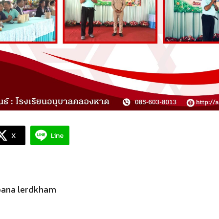
X
Line
pana lerdkham