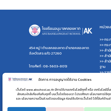
หน่วยงา
>>
กระท
>>
กระ
454 หมู่ 1 ตำบลคลองหาด อำเภอคลองหาด
>>
สำน
จังหวัดสระแก้ว 27260
>>
สำน
>>
สำนั
โทรศัพท์ : 08-5603-8013
ฐาน
>>
รายช
>>
เว็บ
จัดการ การอนุญาตใช้งาน Cookies
ผู้ดูแลเว็บไซต์ :
>>
เว็บ
>> นายไพรพนาเวส เลิศคำ
>>
เว็บ
เว็บไซต์ www.akschool.ac.th มีการใช้งานเทคโนโลยีคุกกี้ หรือ เทคโนโลยีอื่นที
>> นายมนตรี คำเนตร
>>
กรม
ลักษณะใกล้เคียงกันกับคุกกี้ บนเว็บไซต์ของเรา โปรดศึกษา นโยบายการใช้คุกก
>> นางสาวไพจิตตรา เจนดง
และ นโยบายความเป็นส่วนตัวของข้อมูล ก่อนใช้บริการเว็บไซต์ ได้ที่ลิงค์ด้านล
>>
สำนั