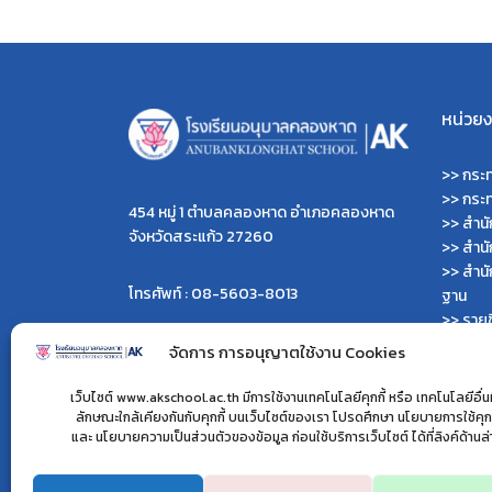
หน่วยงา
>>
กระท
>>
กระ
454 หมู่ 1 ตำบลคลองหาด อำเภอคลองหาด
>>
สำน
จังหวัดสระแก้ว 27260
>>
สำน
>>
สำนั
โทรศัพท์ : 08-5603-8013
ฐาน
>>
รายช
>>
เว็บ
จัดการ การอนุญาตใช้งาน Cookies
ผู้ดูแลเว็บไซต์ :
>>
เว็บ
>> นายไพรพนาเวส เลิศคำ
>>
เว็บ
เว็บไซต์ www.akschool.ac.th มีการใช้งานเทคโนโลยีคุกกี้ หรือ เทคโนโลยีอื่นที
>> นายมนตรี คำเนตร
>>
กรม
ลักษณะใกล้เคียงกันกับคุกกี้ บนเว็บไซต์ของเรา โปรดศึกษา นโยบายการใช้คุกก
>> นางสาวไพจิตตรา เจนดง
และ นโยบายความเป็นส่วนตัวของข้อมูล ก่อนใช้บริการเว็บไซต์ ได้ที่ลิงค์ด้านล
>>
สำนั