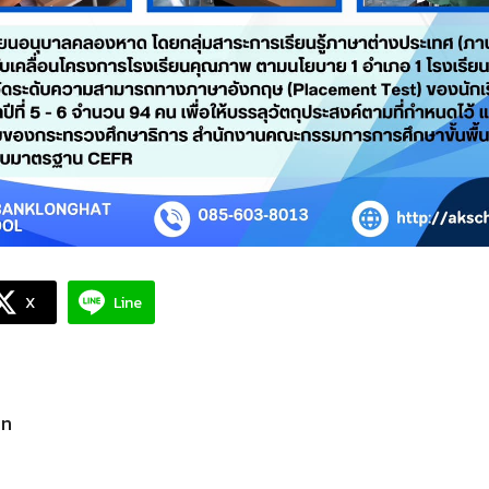
X
Line
in