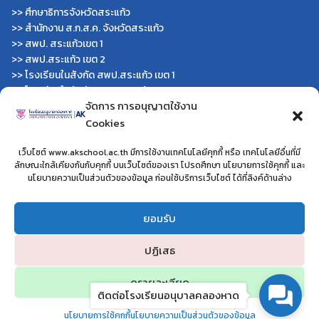
>>
ศึกษาธิการจังหวัดสระแก้ว
>>
สำนักงาน ส.ก.ส.ค. จังหวัดสระแก้ว
>>
สพป. สระแก้วเขต 1
>>
สพป.สระแก้ว เขต 2
>>
โรงเรียนในสังกัด สพป.สระแก้ว เขต 1
>>
โรงเรียนในสังกัด สพป.สระแก้ว เขต 2
จัดการ การอนุญาตใช้งาน
>>
วิทยาลัยเทคนิคสระแก้ว
Cookies
>>
วิทยาลัยเทคนิควังน้ำเย็น
>>
กศน.สระแก้ว
เว็บไซต์ www.akschool.ac.th มีการใช้งานเทคโนโลยีคุกกี้ หรือ เทคโนโลยีอื่นที่มี
หน่วยงานอื่นๆ
ลักษณะใกล้เคียงกันกับคุกกี้ บนเว็บไซต์ของเรา โปรดศึกษา นโยบายการใช้คุกกี้ และ
นโยบายความเป็นส่วนตัวของข้อมูล ก่อนใช้บริการเว็บไซต์ ได้ที่ลิงค์ด้านล่าง
>>
โครงการโรงเรียนสุจริต
>>
โรงเรียนประชารัฐ
ยอมรับ
>>
โครงการยุวทูตความดี
>>
โรงเรียนวิถีพุทธ
ปฏิเสธ
ดูรายละเอียด
ติดต่อโรงเรียนอนุบาลคลองหาด
โรงเรียนอนุบาลคลองหาด อำเภอคลองหาด จังหวัดสระแก้ว
นโยบายการใช้คุกกี้
นโยบายความเป็นส่วนตัวของข้อมูล
©2024 WWW.AKSCHOOL.AC.TH. ALL RIGHTS RESERVED.