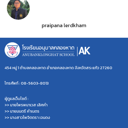
praipana lerdkham
454 หมู่ 1 ตำบลคลองหาด อำเภอคลองหาด จังหวัดสระแก้ว 27260
โทรศัพท์ : 08-5603-8013
ผู้ดูแลเว็บไซต์ :
>> นายไพรพนาเวส เลิศคำ
>> นายมนตรี คำเนตร
>> นางสาวไพจิตตรา เจนดง