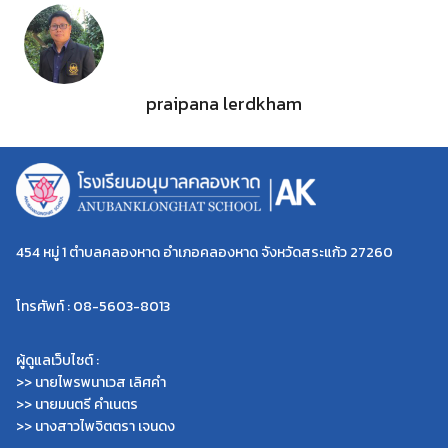
praipana lerdkham
454 หมู่ 1 ตำบลคลองหาด อำเภอคลองหาด จังหวัดสระแก้ว 27260
โทรศัพท์ : 08-5603-8013
ผู้ดูแลเว็บไซต์ :
>> นายไพรพนาเวส เลิศคำ
>> นายมนตรี คำเนตร
>> นางสาวไพจิตตรา เจนดง