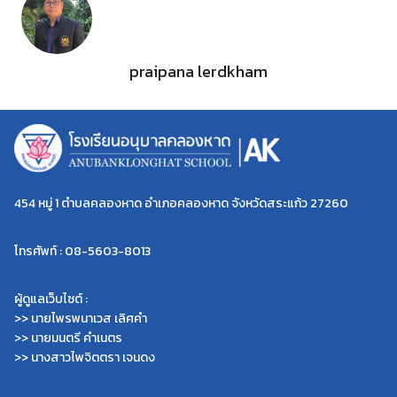
praipana lerdkham
454 หมู่ 1 ตำบลคลองหาด อำเภอคลองหาด จังหวัดสระแก้ว 27260
โทรศัพท์ : 08-5603-8013
ผู้ดูแลเว็บไซต์ :
>> นายไพรพนาเวส เลิศคำ
>> นายมนตรี คำเนตร
>> นางสาวไพจิตตรา เจนดง