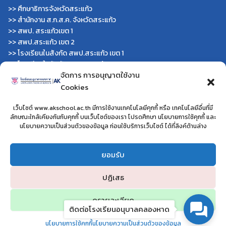
>>
ศึกษาธิการจังหวัดสระแก้ว
>>
สำนักงาน ส.ก.ส.ค. จังหวัดสระแก้ว
>>
สพป. สระแก้วเขต 1
>>
สพป.สระแก้ว เขต 2
>>
โรงเรียนในสังกัด สพป.สระแก้ว เขต 1
>>
โรงเรียนในสังกัด สพป.สระแก้ว เขต 2
จัดการ การอนุญาตใช้งาน
>>
วิทยาลัยเทคนิคสระแก้ว
Cookies
>>
วิทยาลัยเทคนิควังน้ำเย็น
>>
กศน.สระแก้ว
เว็บไซต์ www.akschool.ac.th มีการใช้งานเทคโนโลยีคุกกี้ หรือ เทคโนโลยีอื่นที่มี
หน่วยงานอื่นๆ
ลักษณะใกล้เคียงกันกับคุกกี้ บนเว็บไซต์ของเรา โปรดศึกษา นโยบายการใช้คุกกี้ และ
นโยบายความเป็นส่วนตัวของข้อมูล ก่อนใช้บริการเว็บไซต์ ได้ที่ลิงค์ด้านล่าง
>>
โครงการโรงเรียนสุจริต
>>
โรงเรียนประชารัฐ
ยอมรับ
>>
โครงการยุวทูตความดี
>>
โรงเรียนวิถีพุทธ
ปฏิเสธ
ดูรายละเอียด
ติดต่อโรงเรียนอนุบาลคลองหาด
โรงเรียนอนุบาลคลองหาด อำเภอคลองหาด จังหวัดสระแก้ว
นโยบายการใช้คุกกี้
นโยบายความเป็นส่วนตัวของข้อมูล
©2024 WWW.AKSCHOOL.AC.TH. ALL RIGHTS RESERVED.