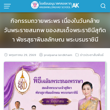
Skip
to
content
กิจกรรมถวายพระพร เนื่องในวันคล้าย
วันพระราชสมภพ ของสมเด็จพระราชินีสุทิด
า พัชรสุธาพิมลลักษณ พระบรมราชินี
พฤษภาคม 29, 2569
praipana lerdkham
ข่าวประชาสัมพันธ์