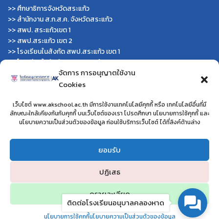
>>
ศึกษาธิการจังหวัดสระแก้ว
>>
สำนักงาน ส.ก.ส.ค. จังหวัดสระแก้ว
>>
สพป. สระแก้วเขต 1
>>
สพป.สระแก้ว เขต 2
>>
โรงเรียนในสังกัด สพป.สระแก้ว เขต 1
>>
โรงเรียนในสังกัด สพป.สระแก้ว เขต 2
จัดการ การอนุญาตใช้งาน
>>
วิทยาลัยเทคนิคสระแก้ว
Cookies
>>
วิทยาลัยเทคนิควังน้ำเย็น
>>
กศน.สระแก้ว
เว็บไซต์ www.akschool.ac.th มีการใช้งานเทคโนโลยีคุกกี้ หรือ เทคโนโลยีอื่นที่มี
หน่วยงานอื่นๆ
ลักษณะใกล้เคียงกันกับคุกกี้ บนเว็บไซต์ของเรา โปรดศึกษา นโยบายการใช้คุกกี้ และ
นโยบายความเป็นส่วนตัวของข้อมูล ก่อนใช้บริการเว็บไซต์ ได้ที่ลิงค์ด้านล่าง
>>
โครงการโรงเรียนสุจริต
>>
โรงเรียนประชารัฐ
ยอมรับ
>>
โครงการยุวทูตความดี
>>
โรงเรียนวิถีพุทธ
ปฏิเสธ
ดูรายละเอียด
ติดต่อโรงเรียนอนุบาลคลองหาด
โรงเรียนอนุบาลคลองหาด อำเภอคลองหาด จังหวัดสระแก้ว
นโยบายการใช้คุกกี้
นโยบายความเป็นส่วนตัวของข้อมูล
©2024 WWW.AKSCHOOL.AC.TH. ALL RIGHTS RESERVED.