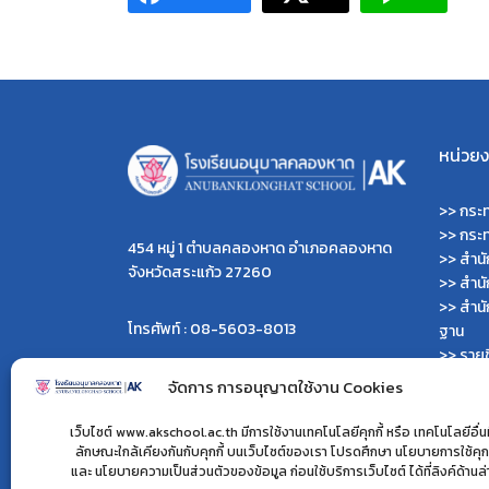
หน่วยงา
>>
กระท
>>
กระ
454 หมู่ 1 ตำบลคลองหาด อำเภอคลองหาด
>>
สำน
จังหวัดสระแก้ว 27260
>>
สำน
>>
สำนั
โทรศัพท์ : 08-5603-8013
ฐาน
>>
รายช
>>
เว็บ
ผู้ดูแลเว็บไซต์ :
จัดการ การอนุญาตใช้งาน Cookies
>>
เว็บ
>> นายไพรพนาเวส เลิศคำ
>>
เว็บ
>> นายมนตรี คำเนตร
เว็บไซต์ www.akschool.ac.th มีการใช้งานเทคโนโลยีคุกกี้ หรือ เทคโนโลยีอื่นที
>>
กรม
ลักษณะใกล้เคียงกันกับคุกกี้ บนเว็บไซต์ของเรา โปรดศึกษา นโยบายการใช้คุกก
>> นางสาวไพจิตตรา เจนดง
และ นโยบายความเป็นส่วนตัวของข้อมูล ก่อนใช้บริการเว็บไซต์ ได้ที่ลิงค์ด้านล
>>
สำนั