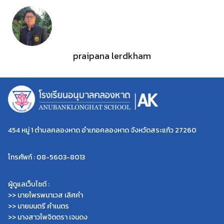
praipana lerdkham
454 หมู่ 1 ตำบลคลองหาด อำเภอคลองหาด จังหวัดสระแก้ว 27260
โทรศัพท์ : 08-5603-8013
ผู้ดูแลเว็บไซต์ :
>> นายไพรพนาเวส เลิศคำ
>> นายมนตรี คำเนตร
>> นางสาวไพจิตตรา เจนดง